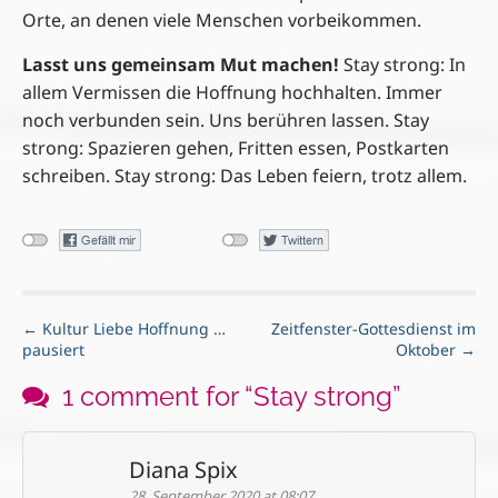
Orte, an denen viele Menschen vorbeikommen.
Lasst uns gemeinsam Mut machen!
Stay strong: In
allem Vermissen die Hoffnung hochhalten. Immer
noch verbunden sein. Uns berühren lassen. Stay
strong: Spazieren gehen, Fritten essen, Postkarten
schreiben. Stay strong: Das Leben feiern, trotz allem.
P
← Kultur Liebe Hoffnung …
Zeitfenster-Gottesdienst im
pausiert
Oktober →
o
s
1 comment for “
Stay strong
”
t
n
a
Diana Spix
v
28. September 2020 at 08:07