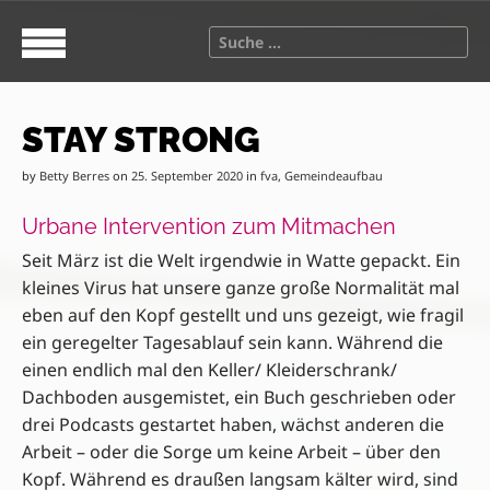
S
M
k
a
S
i
i
e
p
n
a
t
m
r
o
e
STAY STRONG
c
c
n
h
o
u
by
Betty Berres
on
25. September 2020
in
fva
,
Gemeindeaufbau
f
n
o
Urbane Intervention zum Mitmachen
t
r
e
:
Seit März ist die Welt irgendwie in Watte gepackt. Ein
n
kleines Virus hat unsere ganze große Normalität mal
t
eben auf den Kopf gestellt und uns gezeigt, wie fragil
ein geregelter Tagesablauf sein kann. Während die
einen endlich mal den Keller/ Kleiderschrank/
Dachboden ausgemistet, ein Buch geschrieben oder
drei Podcasts gestartet haben, wächst anderen die
Arbeit – oder die Sorge um keine Arbeit – über den
Kopf. Während es draußen langsam kälter wird, sind