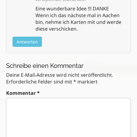
i
g
Eine wunderbare Idee !!! DANKE
a
Wenn ich das nächste mal in Aachen
t
bin, nehme ich Karten mit und werde
i
diese verschicken.
o
n
Antworten
Schreibe einen Kommentar
Deine E-Mail-Adresse wird nicht veröffentlicht.
Erforderliche Felder sind mit
*
markiert
Kommentar
*