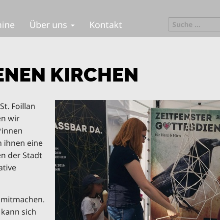
S
mine
Über uns
Kontakt
e
a
r
c
ENEN KIRCHEN
h
f
o
St. Foillan
r
en wir
:
*innen
n ihnen eine
en der Stadt
ative
e mitmachen.
 kann sich