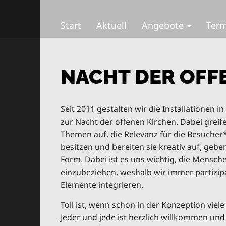
S
M
k
a
Start
Aktuell
Angebote
Ter
i
i
p
n
t
m
o
e
NACHT DER OFF
c
n
o
u
n
t
Seit 2011 gestalten wir die Installationen in 
e
zur Nacht der offenen Kirchen. Dabei greif
n
Themen auf, die Relevanz für die Besucher
t
besitzen und bereiten sie kreativ auf, gebe
Form. Dabei ist es uns wichtig, die Mensch
einzubeziehen, weshalb wir immer partizip
Elemente integrieren.
Toll ist, wenn schon in der Konzeption viel
Jeder und jede ist herzlich willkommen und