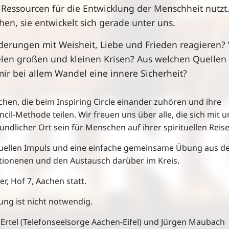
Ressourcen für die Entwicklung der Menschheit nutzt
ehen, sie entwickelt sich gerade unter uns.
derungen mit Weisheit, Liebe und Frieden reagieren?
vielen großen und kleinen Krisen? Aus welchen Quellen
ir bei allem Wandel eine innere Sicherheit?
en, die beim Inspiring Circle einander zuhören und ihre
il-Methode teilen. Wir freuen uns über alle, die sich mit u
ndlicher Ort sein für Menschen auf ihrer spirituellen Reise
ituellen Impuls und eine einfache gemeinsame Übung aus 
itionenen und den Austausch darüber im Kreis.
r, Hof 7, Aachen statt.
dung ist nicht notwendig.
rtel (Telefonseelsorge Aachen-Eifel) und Jürgen Maubach