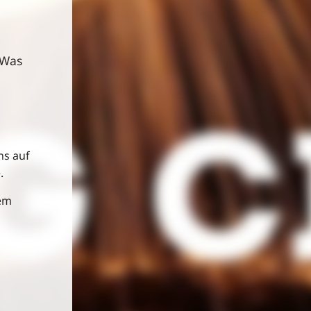
.
 Was
ns auf
.
dem