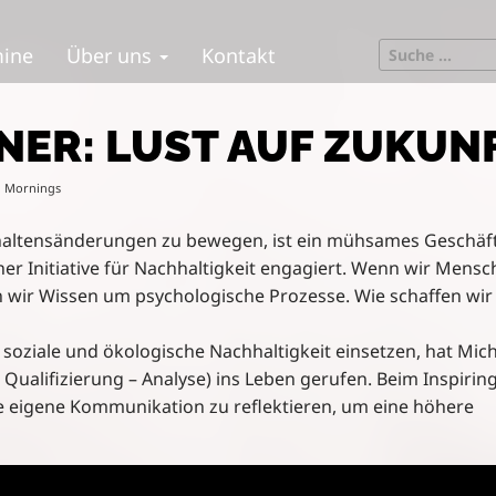
S
mine
Über uns
Kontakt
e
a
r
NER: LUST AUF ZUKUN
c
h
g Mornings
f
o
altensänderungen zu bewegen, ist ein mühsames Geschäft
r
einer Initiative für Nachhaltigkeit engagiert. Wenn wir Mensc
:
n wir Wissen um psychologische Prozesse. Wie schaffen wir
soziale und ökologische Nachhaltigkeit einsetzen, hat Mic
ualifizierung – Analyse) ins Leben gerufen. Beim Inspirin
 die eigene Kommunikation zu reflektieren, um eine höhere