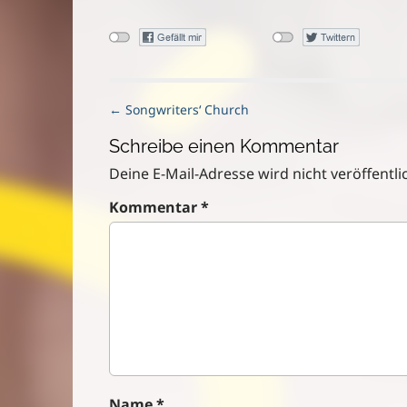
P
← Songwriters‘ Church
o
Schreibe einen Kommentar
s
t
Deine E-Mail-Adresse wird nicht veröffentlic
n
Kommentar
*
a
v
i
g
a
t
i
o
n
Name
*