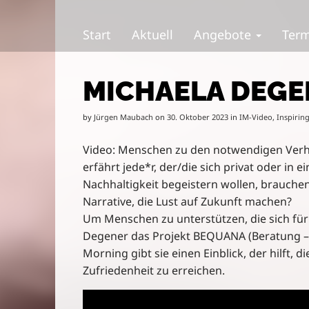
S
M
k
a
Start
Aktuell
Angebote
Ter
i
i
p
n
t
m
MICHAELA DEGE
o
e
c
n
o
u
by
Jürgen Maubach
on
30. Oktober 2023
in
IM-Video
,
Inspirin
n
t
Video: Menschen zu den notwendigen Verh
e
erfährt jede*r, der/die sich privat oder in 
n
Nachhaltigkeit begeistern wollen, brauche
t
Narrative, die Lust auf Zukunft machen?
Um Menschen zu unterstützen, die sich für 
Degener das Projekt BEQUANA (Beratung – Q
Morning gibt sie einen Einblick, der hilft,
Zufriedenheit zu erreichen.