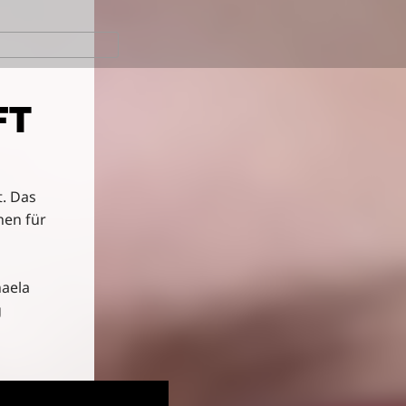
FT
. Das
hen für
haela
g