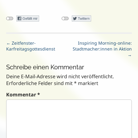
P
← Zeitfenster-
Inspiring Morning-online:
Karfreitagsgottesdienst
Stadtmacher:innen in Aktion
o
→
s
t
Schreibe einen Kommentar
n
Deine E-Mail-Adresse wird nicht veröffentlicht.
a
Erforderliche Felder sind mit
*
markiert
v
i
Kommentar
*
g
a
t
i
o
n