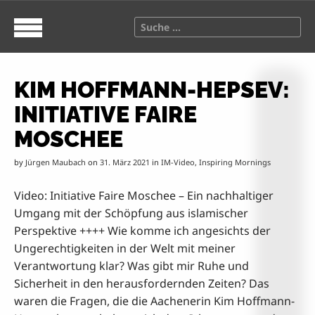
S
M
k
a
S
i
i
e
p
n
a
t
m
r
o
e
KIM HOFFMANN-HEPSEV:
c
c
n
h
INITIATIVE FAIRE
o
u
f
n
o
MOSCHEE
t
r
e
:
by
Jürgen Maubach
on
31. März 2021
in
IM-Video
,
Inspiring Mornings
n
t
Video: Initiative Faire Moschee – Ein nachhaltiger
Umgang mit der Schöpfung aus islamischer
Perspektive ++++ Wie komme ich angesichts der
Ungerechtigkeiten in der Welt mit meiner
Verantwortung klar? Was gibt mir Ruhe und
Sicherheit in den herausfordernden Zeiten? Das
waren die Fragen, die die Aachenerin Kim Hoffmann-