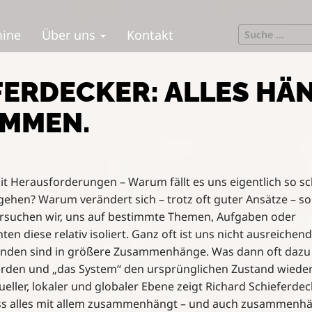
S
mine
Über uns
Kontakt
e
a
r
FERDECKER: ALLES HÄ
c
h
AMMEN.
f
o
r
:
t Herausforderungen – Warum fällt es uns eigentlich so sc
gehen? Warum verändert sich – trotz oft guter Ansätze – s
versuchen wir, uns auf bestimmte Themen, Aufgaben oder
n diese relativ isoliert. Ganz oft ist uns nicht ausreichend
nden sind in größere Zusammenhänge. Was dann oft dazu 
rden und „das System“ den ursprünglichen Zustand wiede
ueller, lokaler und globaler Ebene zeigt Richard Schieferdec
ass alles mit allem zusammenhängt – und auch zusammenh