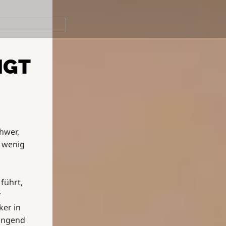
NGT
hwer,
o wenig
führt,
r
ker in
ängend