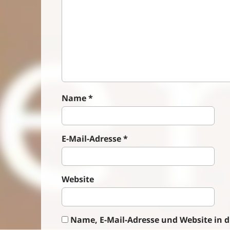
v
i
g
a
t
i
o
n
Name
*
E-Mail-Adresse
*
Website
Name, E-Mail-Adresse und Website in