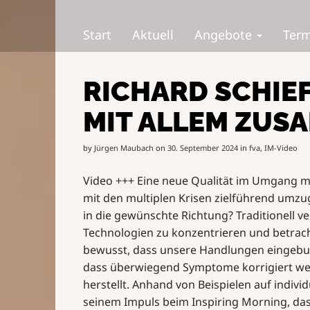
S
M
k
a
Start
Aktuell
Angebote
Ter
i
i
p
n
t
m
RICHARD SCHIE
o
e
c
n
MIT ALLEM ZUS
o
u
n
t
by
Jürgen Maubach
on
30. September 2024
in
fva
,
IM-Video
e
n
Video +++ Eine neue Qualität im Umgang mi
t
mit den multiplen Krisen zielführend umzu
in die gewünschte Richtung? Traditionell 
Technologien zu konzentrieren und betrachte
bewusst, dass unsere Handlungen eingebu
dass überwiegend Symptome korrigiert we
herstellt. Anhand von Beispielen auf individ
seinem Impuls beim Inspiring Morning, d