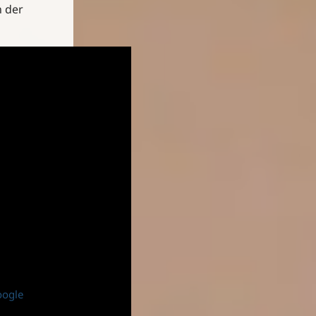
n der
oogle