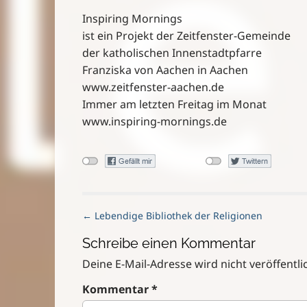
Inspiring Mornings
ist ein Projekt der Zeitfenster-Gemeinde
der katholischen Innenstadtpfarre
Franziska von Aachen in Aachen
www.zeitfenster-aachen.de
Immer am letzten Freitag im Monat
www.inspiring-mornings.de
P
← Lebendige Bibliothek der Religionen
o
Schreibe einen Kommentar
s
t
Deine E-Mail-Adresse wird nicht veröffentlic
n
Kommentar
*
a