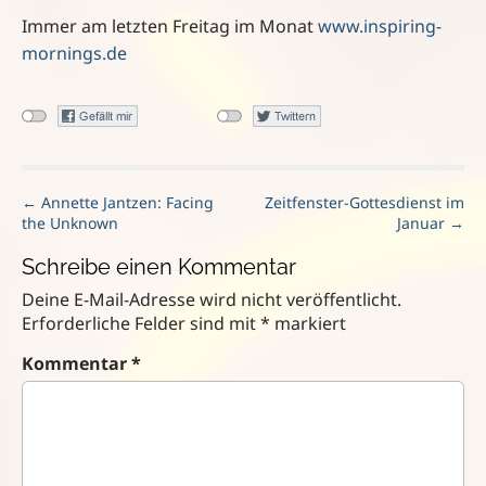
Immer am letzten Freitag im Monat
www.inspiring-
mornings.de
P
← Annette Jantzen: Facing
Zeitfenster-Gottesdienst im
the Unknown
Januar →
o
s
Schreibe einen Kommentar
t
n
Deine E-Mail-Adresse wird nicht veröffentlicht.
a
Erforderliche Felder sind mit
*
markiert
v
Kommentar
*
i
g
a
t
i