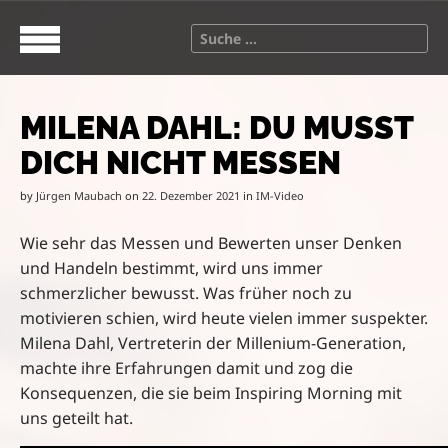
S
M
k
a
S
i
i
e
p
n
a
t
m
r
o
e
MILENA DAHL: DU MUSST
c
c
n
h
DICH NICHT MESSEN
o
u
f
n
o
by
Jürgen Maubach
on
22. Dezember 2021
in
IM-Video
t
r
e
:
Wie sehr das Messen und Bewerten unser Denken
n
und Handeln bestimmt, wird uns immer
t
schmerzlicher bewusst. Was früher noch zu
motivieren schien, wird heute vielen immer suspekter.
Milena Dahl, Vertreterin der Millenium-Generation,
machte ihre Erfahrungen damit und zog die
Konsequenzen, die sie beim Inspiring Morning mit
uns geteilt hat.