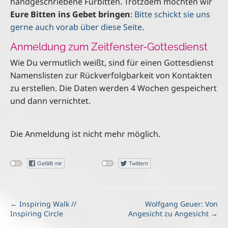
handgeschriebene Fürbitten. Trotzdem möchten wir
Eure Bitten ins Gebet bringen
:
Bitte schickt sie uns
gerne auch vorab über diese Seite
.
Anmeldung zum Zeitfenster-Gottesdienst
Wie Du vermutlich weißt, sind für einen Gottesdienst
Namenslisten zur Rückverfolgbarkeit von Kontakten
zu erstellen. Die Daten werden 4 Wochen gespeichert
und dann vernichtet.
Die Anmeldung ist nicht mehr möglich.
P
← Inspiring Walk //
Wolfgang Geuer: Von
Inspiring Circle
Angesicht zu Angesicht →
o
s