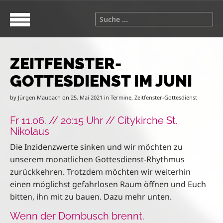
S
M
k
a
S
i
i
e
p
n
a
t
m
r
o
e
ZEITFENSTER-
c
c
n
h
GOTTESDIENST IM JUNI
o
u
f
n
o
by
Jürgen Maubach
on
25. Mai 2021
in
Termine
,
Zeitfenster-Gottesdienst
t
r
e
:
Fr 11.06. // 20:15 Uhr // Citykirche St.
n
Nikolaus
t
Die Inzidenzwerte sinken und wir möchten zu
unserem monatlichen Gottesdienst-Rhythmus
zurückkehren. Trotzdem möchten wir weiterhin
einen möglichst gefahrlosen Raum öffnen und Euch
bitten, ihn mit zu bauen. Dazu mehr unten.
Wenn der Dornbusch brennt.