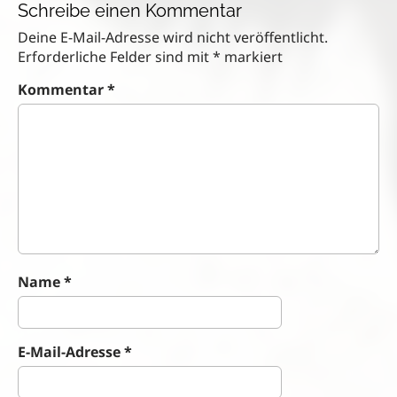
Schreibe einen Kommentar
t
n
Deine E-Mail-Adresse wird nicht veröffentlicht.
a
Erforderliche Felder sind mit
*
markiert
v
Kommentar
*
i
g
a
t
i
o
n
Name
*
E-Mail-Adresse
*