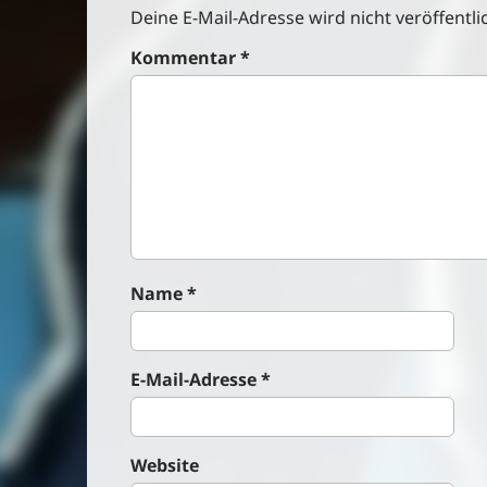
t
Deine E-Mail-Adresse wird nicht veröffentlic
n
Kommentar
*
a
v
i
g
a
t
i
o
n
Name
*
E-Mail-Adresse
*
Website