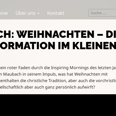
S
mine
Über uns
Kontakt
e
a
r
H: WEIHNACHTEN – D
c
h
ORMATION IM KLEINEN
f
o
r
:
ein roter Faden durch die Inspiring Mornings des letzten Ja
en Maubach in seinem Impuls, was hat Weihnachten mit
thalten die christliche Tradition, aber auch die vorchristl
llschaftlich aber auch ganz persönlich aufwirft?