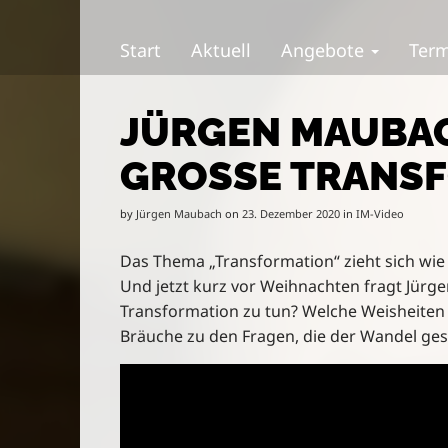
S
M
k
a
Start
Aktuell
Angebote
Ter
i
i
p
n
t
m
JÜRGEN MAUBAC
o
e
c
n
GROSSE TRANSF
o
u
n
t
by
Jürgen Maubach
on
23. Dezember 2020
in
IM-Video
e
n
Das Thema „Transformation“ zieht sich wie 
t
Und jetzt kurz vor Weihnachten fragt Jürg
Transformation zu tun? Welche Weisheiten en
Bräuche zu den Fragen, die der Wandel gese