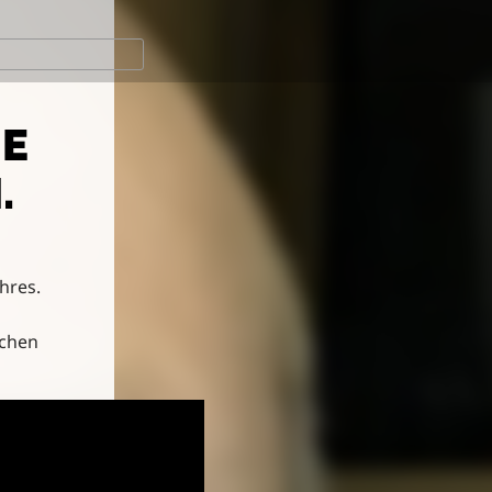
IE
.
hres.
ichen