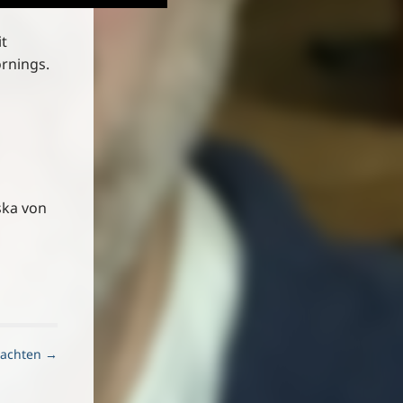
it
ornings.
ska von
nachten →