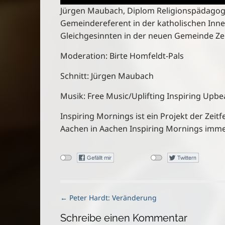
Jürgen Maubach, Diplom Religionspädagoge 
Gemeindereferent in der katholischen Inne
Gleichgesinnten in der neuen Gemeinde Zeit
Moderation: Birte Homfeldt-Pals
Schnitt: Jürgen Maubach
Musik: Free Music/Uplifting Inspiring Upbea
Inspiring Mornings ist ein Projekt der Zei
Aachen in Aachen Inspiring Mornings imme
P
← Peter Hardt: Veränderung
o
Schreibe einen Kommentar
s