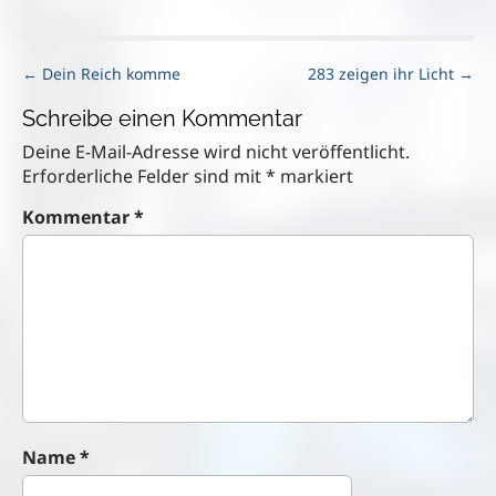
P
← Dein Reich komme
283 zeigen ihr Licht →
o
Schreibe einen Kommentar
s
t
Deine E-Mail-Adresse wird nicht veröffentlicht.
n
Erforderliche Felder sind mit
*
markiert
a
Kommentar
*
v
i
g
a
t
i
o
n
Name
*