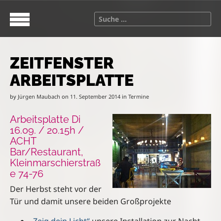
S
M
k
a
S
i
i
e
p
n
a
t
m
r
o
e
ZEITFENSTER
c
c
n
h
ARBEITSPLATTE
o
u
f
n
o
by
Jürgen Maubach
on
11. September 2014
in
Termine
t
r
e
:
Arbeitsplatte Di
n
16.09. / 20.15h /
t
ACHT
Bar/Restaurant,
Kleinmarschierstraß
e 74-76
Der Herbst steht vor der
Tür und damit unsere beiden Großprojekte