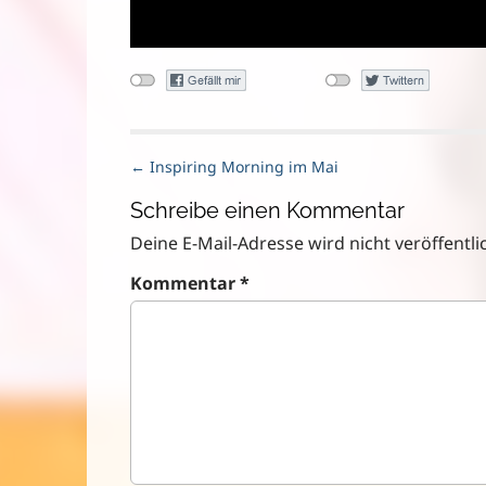
P
← Inspiring Morning im Mai
o
Schreibe einen Kommentar
s
t
Deine E-Mail-Adresse wird nicht veröffentlic
n
Kommentar
*
a
v
i
g
a
t
i
o
n