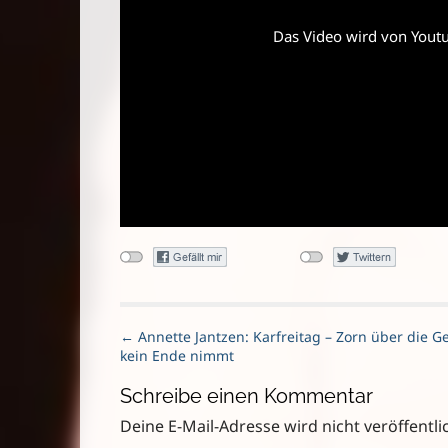
Das Video wird von Youtub
P
← Annette Jantzen: Karfreitag – Zorn über die Ge
kein Ende nimmt
o
s
Schreibe einen Kommentar
t
n
Deine E-Mail-Adresse wird nicht veröffentlic
a