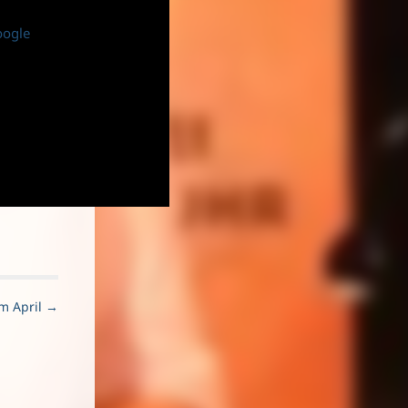
oogle
im April →