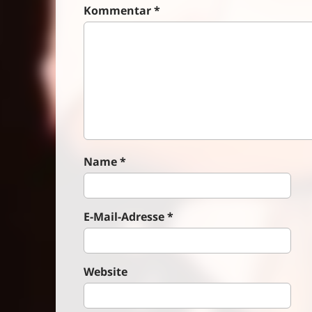
Kommentar
*
v
i
g
a
t
i
o
n
Name
*
E-Mail-Adresse
*
Website