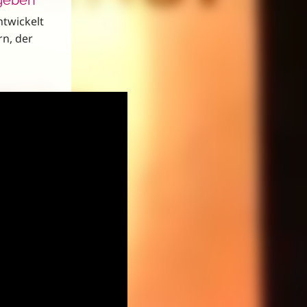
twickelt
rn, der