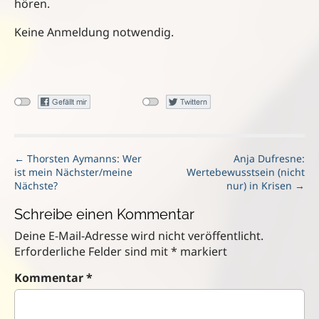
hören.
Keine Anmeldung notwendig.
P
← Thorsten Aymanns: Wer
Anja Dufresne:
ist mein Nächster/meine
Wertebewusstsein (nicht
o
Nächste?
nur) in Krisen →
s
t
Schreibe einen Kommentar
n
Deine E-Mail-Adresse wird nicht veröffentlicht.
a
Erforderliche Felder sind mit
*
markiert
v
i
Kommentar
*
g
a
t