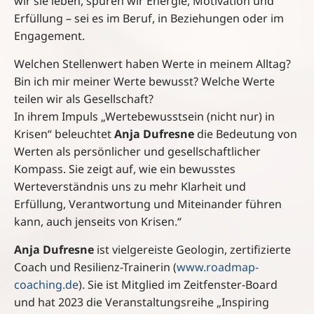
wir sie leben, spüren wir Energie, Motivation und
Erfüllung – sei es im Beruf, in Beziehungen oder im
Engagement.
Welchen Stellenwert haben Werte in meinem Alltag?
Bin ich mir meiner Werte bewusst? Welche Werte
teilen wir als Gesellschaft?
In ihrem Impuls „Wertebewusstsein (nicht nur) in
Krisen“ beleuchtet
Anja Dufresne
die Bedeutung von
Werten als persönlicher und gesellschaftlicher
Kompass. Sie zeigt auf, wie ein bewusstes
Werteverständnis uns zu mehr Klarheit und
Erfüllung, Verantwortung und Miteinander führen
kann, auch jenseits von Krisen.“
Anja Dufresne
ist vielgereiste Geologin, zertifizierte
Coach und Resilienz-Trainerin (
www.roadmap-
coaching.de
). Sie ist Mitglied im Zeitfenster-Board
und hat 2023 die Veranstaltungsreihe „Inspiring