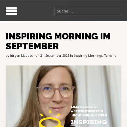
S
M
k
a
S
i
i
e
p
n
a
t
m
r
o
e
INSPIRING MORNING IM
c
c
n
h
SEPTEMBER
o
u
f
n
o
by
Jürgen Maubach
on
21. September 2025
in
Inspiring Mornings
,
Termine
t
r
e
:
n
t