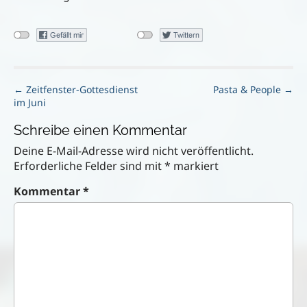
P
← Zeitfenster-Gottesdienst
Pasta & People →
im Juni
o
s
Schreibe einen Kommentar
t
n
Deine E-Mail-Adresse wird nicht veröffentlicht.
a
Erforderliche Felder sind mit
*
markiert
v
Kommentar
*
i
g
a
t
i
o
n