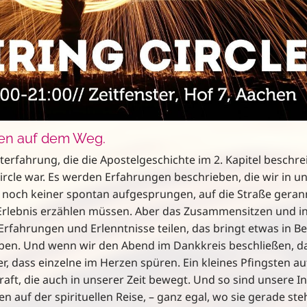
sten auf dem Weg.
sterfahrung, die die Apostelgeschichte im 2. Kapitel beschrei
 Circle war. Es werden Erfahrungen beschrieben, die wir in 
st noch keiner spontan aufgesprungen, auf die Straße geran
Erlebnis erzählen müssen. Aber das Zusammensitzen und i
e Erfahrungen und Erlenntnisse teilen, das bringt etwas in
Leben. Und wenn wir den Abend im Dankkreis beschließen, 
r, dass einzelne im Herzen spüren. Ein kleines Pfingsten a
kraft, die auch in unserer Zeit bewegt. Und so sind unsere I
n auf der spirituellen Reise, – ganz egal, wo sie gerade ste