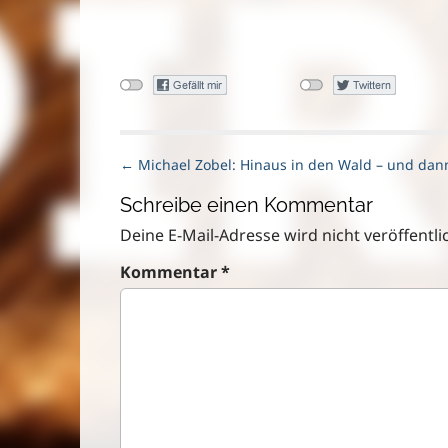
P
← Michael Zobel: Hinaus in den Wald – und dan
o
Schreibe einen Kommentar
s
t
Deine E-Mail-Adresse wird nicht veröffentlic
n
Kommentar
*
a
v
i
g
a
t
i
o