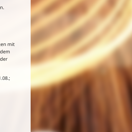
n.
gen mit
jedem
 der
.08.;