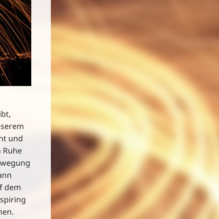
bt,
unserem
nt und
n Ruhe
 Bewegung
dann
uf dem
nspiring
hen.