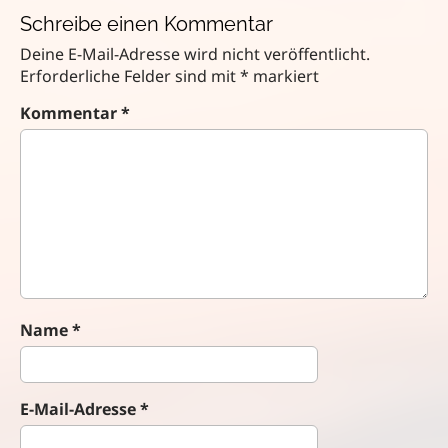
s
Schreibe einen Kommentar
t
n
Deine E-Mail-Adresse wird nicht veröffentlicht.
a
Erforderliche Felder sind mit
*
markiert
v
Kommentar
*
i
g
a
t
i
o
n
Name
*
E-Mail-Adresse
*