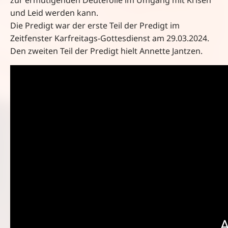
zur ermutigenden Deutefolie im Umgang mit Krisen
und Leid werden kann.
Die Predigt war der erste Teil der Predigt im
Zeitfenster Karfreitags-Gottesdienst am 29.03.2024.
Den zweiten Teil der Predigt hielt Annette Jantzen.
A