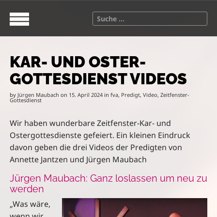
S
M
k
a
S
i
i
e
p
n
a
t
m
r
o
e
KAR- UND OSTER-
c
c
n
h
GOTTESDIENST VIDEOS
o
u
f
n
o
by
Jürgen Maubach
on
15. April 2024
in
fva
,
Predigt
,
Video
,
Zeitfenster-
t
Gottesdienst
r
e
:
n
Wir haben wunderbare Zeitfenster-Kar- und
t
Ostergottesdienste gefeiert. Ein kleinen Eindruck
davon geben die drei Videos der Predigten von
Annette Jantzen und Jürgen Maubach
Jürgen Maubach: Ganz loslassen um neu zu
werden
„Was wäre,
wenn wir