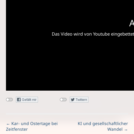
A
Das Video wird von Youtube eingebettet 
P
← Kar- und Ostertage bei
KI und gesellschaftlicher
Zeitfenster
Wandel →
o