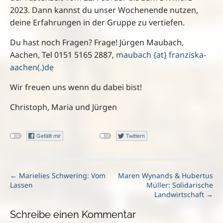
2023. Dann kannst du unser Wochenende nutzen,
deine Erfahrungen in der Gruppe zu vertiefen.
Du hast noch Fragen? Frage! Jürgen Maubach,
Aachen, Tel 0151 5165 2887,
maubach {at} franziska-
aachen(.)de
Wir freuen uns wenn du dabei bist!
Christoph, Maria und
Jürgen
P
← Marielies Schwering: Vom
Maren Wynands & Hubertus
Lassen
Müller: Solidarische
o
Landwirtschaft →
s
t
Schreibe einen Kommentar
n