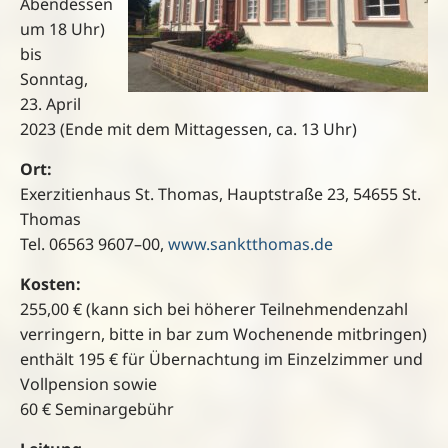
Abendessen
um 18 Uhr
)
b
is
Sonntag
,
23. April
2023
(
Ende mit dem Mittagessen, ca. 13 Uhr
)
Ort:
Exerzitienhaus St. Thomas
,
Hauptstraße 23, 54655 St.
Thomas
Tel.
06563 9607
–
00
,
www.sanktthomas.de
Kosten
:
255,00 €
(kann sich bei höherer Teilnehmendenzahl
verringern, b
itte in bar zum Wochenende mitbringen
)
enthält 195 € für
Übernachtung im Einzelzimmer und
Vollpension
sowie
60 €
Seminargebühr