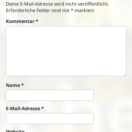
Deine E-Mail-Adresse wird nicht veröffentlicht.
a
Erforderliche Felder sind mit
*
markiert
v
i
Kommentar
*
g
a
t
i
o
n
Name
*
E-Mail-Adresse
*
Website