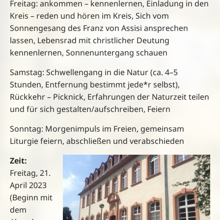
Freitag
:
ankommen
–
kennenlernen
,
Einladung in den
Kreis
–
reden und hören im Kreis
,
Sich vom
Sonnengesang des Franz von Assisi ansprechen
lassen
,
Lebensrad mit christlicher Deutung
kennenlernen
,
Sonnenuntergang schauen
Samstag
:
S
chwellengang in die Natur
(ca. 4
–
5
Stunden, Entfernung bestimmt
jede*r
selbst
)
,
Rückkehr
–
Picknick
,
Erfahrungen
der Naturzeit
teilen
und für sich
gestalten/aufschreiben
,
Feiern
Sonntag
:
Morgenimpuls im Freien
, g
emeinsam
Liturgie feiern
, a
bschließen und
verabschieden
Zeit
:
Freitag
,
21.
April 2023
(
Beginn mit
dem