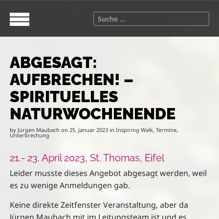
S
M
k
a
S
i
i
e
p
n
a
t
m
r
o
e
ABGESAGT:
c
c
n
h
AUFBRECHEN! –
o
u
f
n
o
SPIRITUELLES
t
r
NATURWOCHENENDE
e
:
n
by
Jürgen Maubach
on
25. Januar 2023
in
Inspiring Walk
,
Termine
,
t
Unterbrechung
21.- 23. April 2023, St. Thomas, Eifel
Leider musste dieses Angebot abgesagt werden, weil
es zu wenige Anmeldungen gab.
Keine direkte Zeitfenster Veranstaltung, aber da
Jürgen Maubach mit im Leitungsteam ist und es