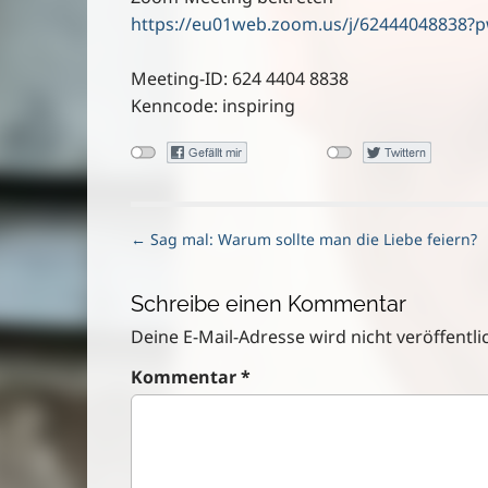
https://eu01web.zoom.us/j/6244404883
Meeting-ID: 624 4404 8838
Kenncode: inspiring
P
← Sag mal: Warum sollte man die Liebe feiern?
o
s
Schreibe einen Kommentar
t
n
Deine E-Mail-Adresse wird nicht veröffentlic
a
Kommentar
*
v
i
g
a
t