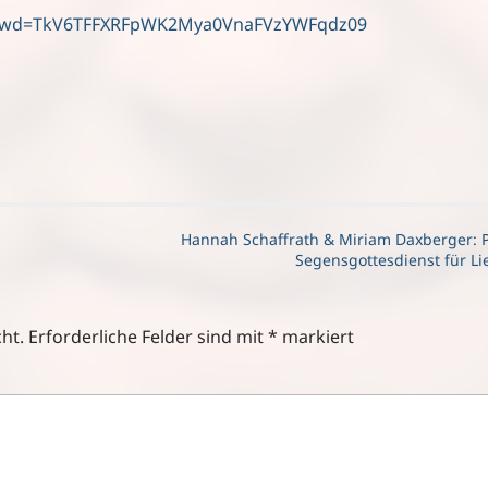
8?pwd=TkV6TFFXRFpWK2Mya0VnaFVzYWFqdz09
Hannah Schaffrath & Miriam Daxberger: P
Segensgottesdienst für L
ht.
Erforderliche Felder sind mit
*
markiert