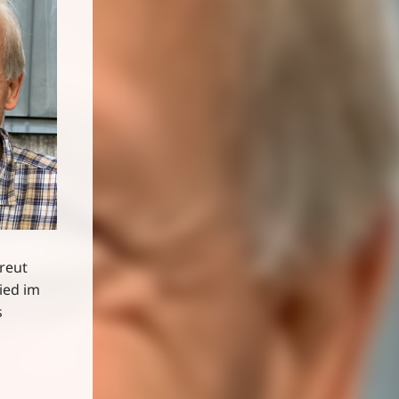
reut
ied im
s