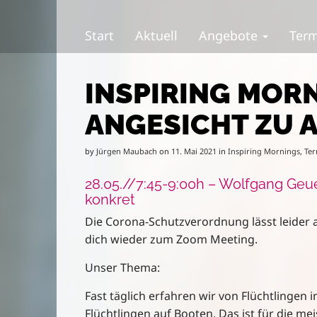
S
M
k
a
Start
Aktuell
Angebote
Ter
i
i
p
n
t
m
INSPIRING MOR
o
e
c
n
ANGESICHT ZU 
o
u
n
t
by
Jürgen Maubach
on
11. Mai 2021
in
Inspiring Mornings
,
Ter
e
n
28.05.//7:45-9:00h – Wolfgang Geue
t
konkret
Die Corona-Schutzverordnung lässt leider 
dich wieder zum Zoom Meeting.
Unser Thema:
Fast täglich erfahren wir von Flüchtlingen 
Flüchtlingen auf Booten. Das ist für die me