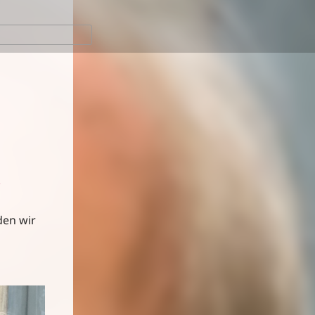
e
den wir