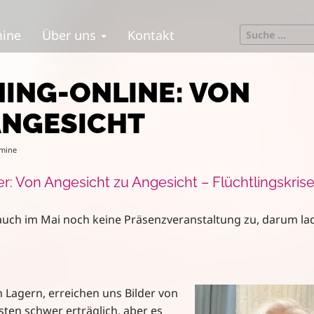
S
mine
Über uns
Kontakt
e
a
r
NING-ONLINE: VON
c
h
ANGESICHT
f
o
mine
r
:
r: Von Angesicht zu Angesicht – Flüchtlingskris
auch im Mai noch keine Präsenzveranstaltung zu, darum la
in Lagern, erreichen uns Bilder von
isten schwer erträglich, aber es