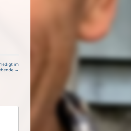
redigt im
iebende →