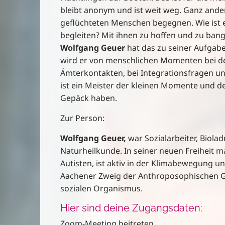
bleibt anonym und ist weit weg. Ganz ander
geflüchteten Menschen begegnen. Wie ist e
begleiten? Mit ihnen zu hoffen und zu ba
Wolfgang Geuer
hat das zu seiner Aufgab
wird er von menschlichen Momenten bei der
Ämterkontakten, bei Integrationsfragen und 
ist ein Meister der kleinen Momente und de
Gepäck haben.
Zur Person:
Wolfgang Geuer,
war Sozialarbeiter, Biola
Naturheilkunde. In seiner neuen Freiheit m
Autisten, ist aktiv in der Klimabewegung un
Aachener Zweig der Anthroposophischen Ges
sozialen Organismus.
Hier sind deine Zugangsdaten:
Zoom-Meeting beitreten