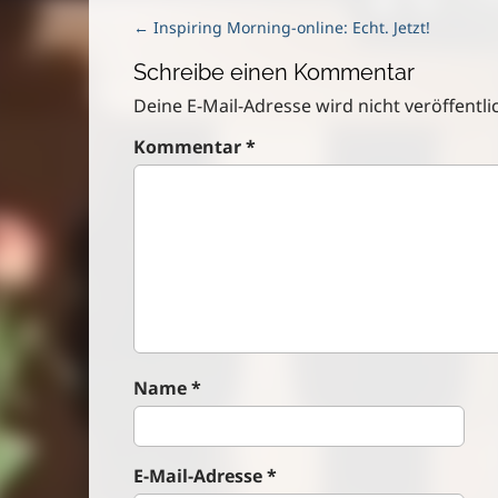
P
← Inspiring Morning-online: Echt. Jetzt!
o
Schreibe einen Kommentar
s
t
Deine E-Mail-Adresse wird nicht veröffentlic
n
Kommentar
*
a
v
i
g
a
t
i
o
n
Name
*
E-Mail-Adresse
*