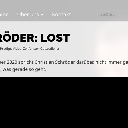
S
mine
Über uns
Kontakt
e
a
r
RÖDER: LOST
c
h
Predigt
,
Video
,
Zeitfenster-Gottesdienst
f
o
er 2020 spricht Christian Schröder darüber, nicht immer g
r
n, was gerade so geht.
: