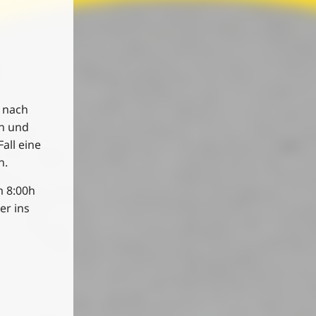
 nach
en und
all eine
n.
m 8:00h
er ins