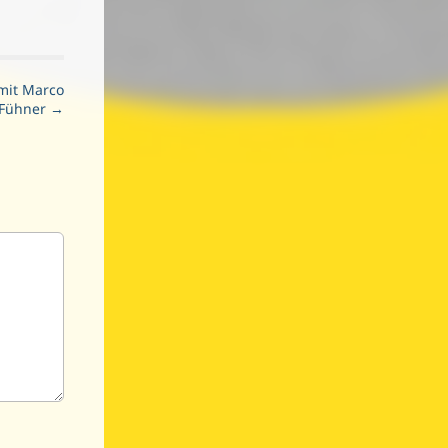
mit Marco
Fühner →