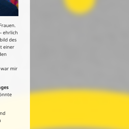
Frauen.
 ehrlich
bild des
t einer
den
 war mir
ages
könnte
und
u