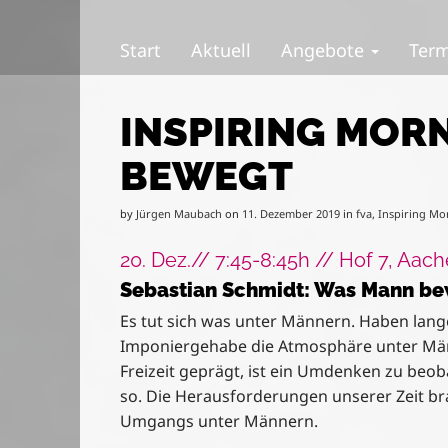
S
M
k
a
Start
Aktuell
Angebote
Ter
i
i
p
n
t
m
INSPIRING MOR
o
e
c
n
BEWEGT
o
u
n
t
by
Jürgen Maubach
on
11. Dezember 2019
in
fva
,
Inspiring Mo
e
n
20. Dez.// 7:45-8:45h // Hof 7, Aac
t
Sebastian Schmidt:
Was Mann be
Es tut sich was unter Männern. Haben lan
Imponiergehabe die Atmosphäre unter Män
Freizeit geprägt, ist ein Umdenken zu beo
so. Die Herausforderungen unserer Zeit br
Umgangs unter Männern.