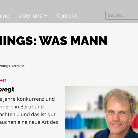
S
mine
Über uns
Kontakt
e
a
r
NINGS: WAS MANN
c
h
f
o
rnings
,
Termine
r
:
hen
wegt
ge Jahre Konkurrenz und
nern in Beruf und
bachten… und das ist gut
auchen eine neue Art des