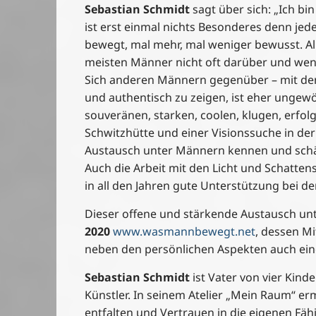
Sebastian Schmidt
sagt über sich: „Ich b
ist erst einmal nichts Besonderes denn jede
bewegt, mal mehr, mal weniger bewusst. Al
meisten Männer nicht oft darüber und wen
Sich anderen Männern gegenüber – mit den
und authentisch zu zeigen, ist eher ungewö
souveränen, starken, coolen, klugen, erfol
Schwitzhütte und einer Visionssuche in de
Austausch unter Männern kennen und schä
Auch die Arbeit mit den Licht und Schatten
in all den Jahren gute Unterstützung bei de
Dieser offene und stärkende Austausch unt
2020
www.wasmannbewegt.net
, dessen Mi
neben den persönlichen Aspekten auch eine
Sebastian Schmidt
ist Vater von vier Kin
Künstler. In seinem Atelier „Mein Raum“ er
entfalten und Vertrauen in die eigenen Fä