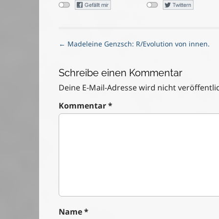
P
← Madeleine Genzsch: R/Evolution von innen.
o
s
Schreibe einen Kommentar
t
n
Deine E-Mail-Adresse wird nicht veröffentlic
a
Kommentar
*
v
i
g
a
t
i
o
n
Name
*