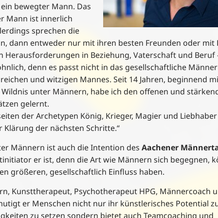
in ein bewegter Mann. Das
r Mann ist innerlich
lerdings sprechen die
n, dann entweder nur mit ihren besten Freunden oder mit 
 Herausforderungen in Beziehung, Vaterschaft und Beruf –
hnlich, denn es passt nicht in das gesellschaftliche Männer
greichen und witzigen Mannes. Seit 14 Jahren, beginnend mi
r Wildnis unter Männern, habe ich den offenen und stärken
tzen gelernt.
seiten der Archetypen König, Krieger, Magier und Liebhaber
r Klärung der nächsten Schritte.“
er Männern ist auch die Intention des
Aachener Männert
tinitiator er ist, denn die Art wie Männern sich begegnen, 
n größeren, gesellschaftlich Einfluss haben.
dern, Kunsttherapeut, Psychotherapeut HPG, Männercoach 
mutigt er Menschen nicht nur ihr künstlerisches Potential z
higkeiten zu setzen sondern bietet auch Teamcoaching und