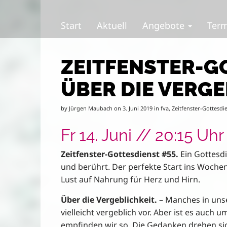
S
M
k
a
Start
Aktuell
Angebote
Ter
i
i
p
n
t
m
ZEITFENSTER-GO
o
e
c
n
ÜBER DIE VERGE
o
u
n
t
by
Jürgen Maubach
on
3. Juni 2019
in
fva
,
Zeitfenster-Gottesdi
e
n
Fr 14. Juni // 20:15 Uhr 
t
Zeitfenster-Gottesdienst #55.
Ein Gottesdi
und berührt. Der perfekte Start ins Woch
Lust auf Nahrung für Herz und Hirn.
Über die Vergeblichkeit.
– Manches in un
vielleicht vergeblich vor. Aber ist es auch
empfinden wir so. Die Gedanken drehen si