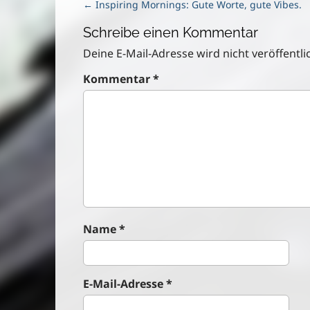
P
← Inspiring Mornings: Gute Worte, gute Vibes.
o
Schreibe einen Kommentar
s
t
Deine E-Mail-Adresse wird nicht veröffentlic
n
Kommentar
*
a
v
i
g
a
t
i
o
n
Name
*
E-Mail-Adresse
*