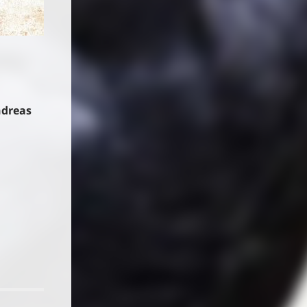
h
ndreas