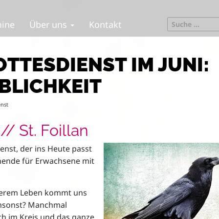
S
mine
Über uns
Kontakt
e
a
r
TTESDIENST IM JUNI:
c
h
BLICHKEIT
f
o
enst
r
:
// St. Foillan
enst, der ins Heute passt
enende für Erwachsene mit
serem Leben kommt uns
 umsonst? Manchmal
ch im Kreis und das ganze