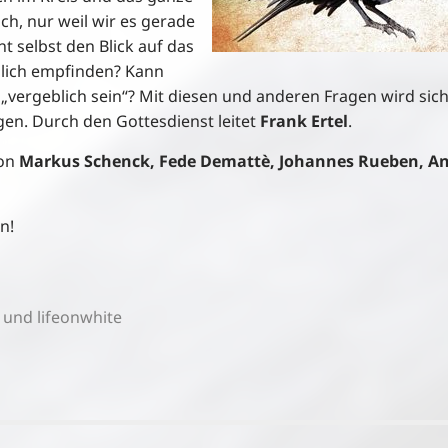
ich, nur weil wir es gerade
t selbst den Blick auf das
eblich empfinden? Kann
„vergeblich sein“? Mit diesen und anderen Fragen wird sic
igen. Durch den Gottesdienst leitet
Frank Ertel
.
von
Markus Schenck,
Fede Demattè, Johannes Rueben, A
n!
 und lifeonwhite