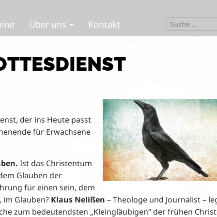
S
mine
Über uns
Kontakt
e
a
r
OTTESDIENST
c
h
f
o
r
:
enst, der ins Heute passt
ochenende für Erwachsene
uben.
Ist das Christentum
t dem Glauben der
rung für einen sein, dem
n, im Glauben?
Klaus Nelißen
– Theologe und Journalist – le
ische zum bedeutendsten „Kleingläubigen“ der frühen Christ