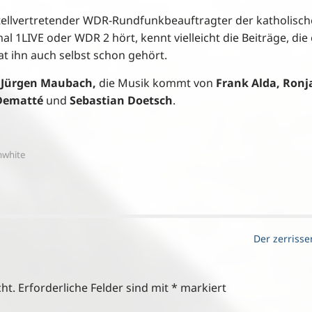
stellvertretender WDR-Rundfunkbeauftragter der katholisc
l 1LIVE oder WDR 2 hört, kennt vielleicht die Beiträge, die 
t ihn auch selbst schon gehört.
t
Jürgen Maubach,
die Musik kommt von
Frank Alda, Ronj
 Dematté
und
Sebastian Doetsch
.
nwhite
Der zerriss
ht.
Erforderliche Felder sind mit
*
markiert