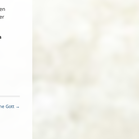
hen
er
a
ene Gott →