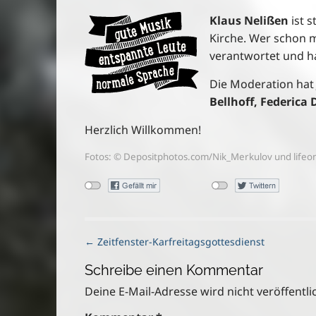
Klaus Nelißen
ist 
Kirche. Wer schon ma
verantwortet und ha
Die Moderation ha
Bellhoff, Federica
Herzlich Willkommen!
Fotos: ©
Depositphotos.com
/Nik_Merkulov und lifeo
P
← Zeitfenster-Karfreitagsgottesdienst
o
Schreibe einen Kommentar
s
t
Deine E-Mail-Adresse wird nicht veröffentlic
n