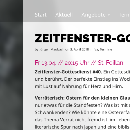
S
M
k
a
Start
Aktuell
Angebote
Ter
i
i
p
n
t
m
ZEITFENSTER-G
o
e
c
n
o
u
by
Jürgen Maubach
on
3. April 2018
in
fva
,
Termine
n
t
Fr 13.04. // 20:15 Uhr // St. Foillan
e
Zeitfenster-Gottesdienst #40.
Ein Gottesdi
n
und berührt. Der perfekte Einstieg ins W
t
mit Lust auf Nahrung für Herz und Hirn.
Verräterisch: Ostern für den kleinen Gla
nur etwas für die Standfesten? Was ist mi
Schwankenden? Wie könnte eine Ostererfah
das Thema Verrat nicht fremd ist: im Lebe
literarische Spur nach Japan und eine bibl