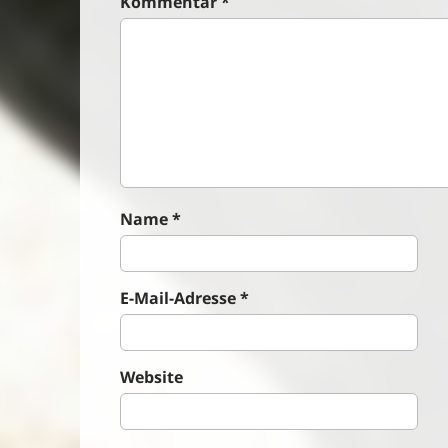
Kommentar
*
a
v
i
g
a
t
i
o
n
Name
*
E-Mail-Adresse
*
Website