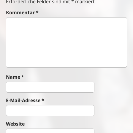
a
Erforderliche Felder sind mit
*
markiert
v
Kommentar
*
i
g
a
t
i
o
n
Name
*
E-Mail-Adresse
*
Website