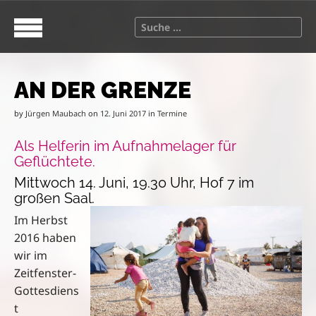
S
M
k
a
S
i
i
e
p
n
a
t
m
r
o
e
AN DER GRENZE
c
c
n
h
o
u
by
Jürgen Maubach
on
12. Juni 2017
in
Termine
f
n
o
Als Helferin im Aufnahmelager für
t
r
Geflüchtete.
e
:
n
Mittwoch 14. Juni, 19.30 Uhr, Hof 7 im
t
großen Saal.
Im Herbst
2016 haben
wir im
Zeitfenster-
Gottesdiens
t