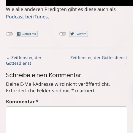
Wie alle anderen Predigten gibt es diese auch als
Podcast bei iTunes
.
P
← Zeitfenster, der
Zeitfenster, der Gottesdienst
Gottesdienst
→
o
s
Schreibe einen Kommentar
t
n
Deine E-Mail-Adresse wird nicht veröffentlicht.
a
Erforderliche Felder sind mit
*
markiert
v
Kommentar
*
i
g
a
t
i