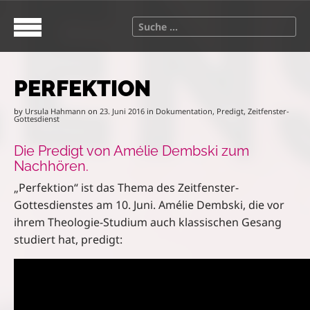
S
M
k
a
S
i
i
e
p
n
a
t
m
r
o
e
PERFEKTION
c
c
n
h
o
u
by
Ursula Hahmann
on
23. Juni 2016
in
Dokumentation
,
Predigt
,
Zeitfenster-
f
Gottesdienst
n
o
t
r
Die Predigt von Amélie Dembski zum
e
:
Nachhören.
n
„Perfektion“ ist das Thema des Zeitfenster-
t
Gottesdienstes am 10. Juni. Amélie Dembski, die vor
ihrem Theologie-Studium auch klassischen Gesang
studiert hat, predigt: