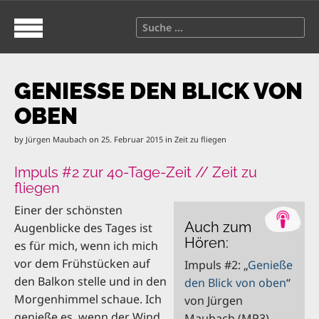
S
M
k
a
S
i
i
e
p
n
a
t
m
r
o
e
GENIESSE DEN BLICK VON O
c
c
n
h
BEN
o
u
f
n
o
by
Jürgen Maubach
on
25. Februar 2015
in
Zeit zu fliegen
t
r
e
:
Impuls #2 zur 40-Tage-Zeit // Zeit zu
n
fliegen
t
Einer der schönsten
Auch zum
Augenblicke des Tages ist
Hören:
es für mich, wenn ich mich
vor dem Frühstücken auf
Impuls #2: „
Genieße
den Balkon stelle und in den
den Blick von oben
“
Morgenhimmel schaue. Ich
von Jürgen
genieße es, wenn der Wind
Maubach (MP3)