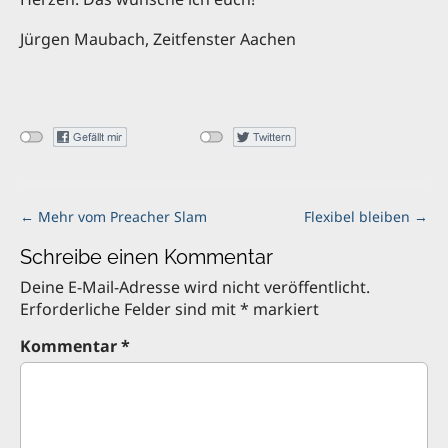
Jürgen Maubach, Zeitfenster Aachen
P
← Mehr vom Preacher Slam
Flexibel bleiben →
o
Schreibe einen Kommentar
s
t
Deine E-Mail-Adresse wird nicht veröffentlicht.
n
Erforderliche Felder sind mit
*
markiert
a
Kommentar
*
v
i
g
a
t