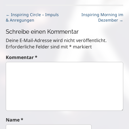
P
← Inspiring Circle – Impuls
Inspiring Morning im
& Anregungen
Dezember →
o
s
Schreibe einen Kommentar
t
n
Deine E-Mail-Adresse wird nicht veröffentlicht.
a
Erforderliche Felder sind mit
*
markiert
v
Kommentar
*
i
g
a
t
i
o
n
Name
*