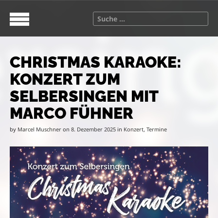
S
M
k
a
S
i
i
e
p
n
a
t
m
r
o
e
CHRISTMAS KARAOKE:
c
c
n
h
KONZERT ZUM
o
u
f
n
o
SELBERSINGEN MIT
t
r
MARCO FÜHNER
e
:
n
by
Marcel Muschner
on
8. Dezember 2025
in
Konzert
,
Termine
t