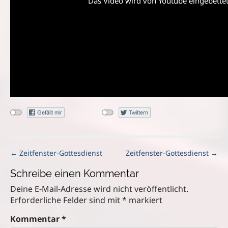
Das Video wird von Youtube eingebettet 
P
← Zeitfenster-Gottesdienst
Zeitfenster-Gottesdienst →
o
Schreibe einen Kommentar
s
t
Deine E-Mail-Adresse wird nicht veröffentlicht.
n
Erforderliche Felder sind mit
*
markiert
a
Kommentar
*
v