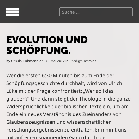
S
M
k
a
S
i
i
e
p
n
a
t
m
r
o
e
EVOLUTION UND
c
c
n
h
SCHÖPFUNG.
o
u
f
n
o
by
Ursula Hahmann
on
30. Mai 2017
in
Predigt
,
Termine
t
r
e
:
Wer die ersten 6:30 Minuten bis zum Ende der
n
Schöpfungsgeschichte durchhält, wird von Ulrich
t
Lüke mit der Frage konfrontiert: „Wer soll das
glauben?“ Und dann steigt der Theologe in die ganze
Widersprüchlichkeit der biblischen Texte ein, um am
Ende ein neues Verständnis des Zueinanders von
Glaubenszeugnissen und wissenschaftlichen
Forschungsergebnissen zu entfalten. Er nimmt uns
mit auf einen spannenden Gang durch die