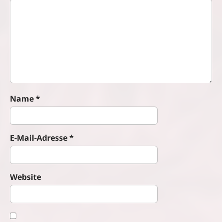
i
g
a
t
i
o
n
Name
*
E-Mail-Adresse
*
Website