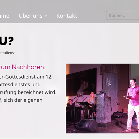
S
mine
Über uns
Kontakt
e
a
r
U?
c
h
ttesdienst
f
o
r zum Nachhören.
r
:
er-Gottesdienst am 12.
Gottesdienstes und
rufung bezeichnet wird.
f, sich der eigenen