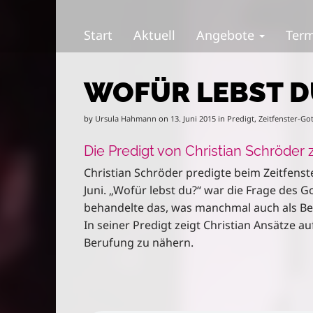
S
M
k
a
Start
Aktuell
Angebote
Ter
i
i
p
n
t
m
WOFÜR LEBST D
o
e
c
n
o
u
by
Ursula Hahmann
on
13. Juni 2015
in
Predigt
,
Zeitfenster-Go
n
t
Die Predigt von Christian Schröde
e
Christian Schröder predigte beim Zeitfenst
n
Juni. „Wofür lebst du?“ war die Frage des 
t
behandelte das, was manchmal auch als Be
In seiner Predigt zeigt Christian Ansätze au
Berufung zu nähern.