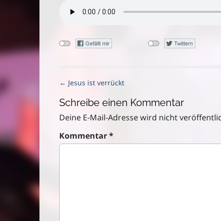
P
← Jesus ist verrückt
o
Schreibe einen Kommentar
s
t
Deine E-Mail-Adresse wird nicht veröffentlic
n
Kommentar
*
a
v
i
g
a
t
i
o