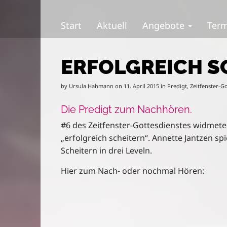
S
M
k
a
Start
Aktuell
Angebote
Ter
i
i
p
n
t
m
ERFOLGREICH S
o
e
c
n
o
u
by
Ursula Hahmann
on
11. April 2015
in
Predigt
,
Zeitfenster-G
n
t
Die Predigt zum Nachhören.
e
#6 des Zeitfenster-Gottesdienstes widmet
n
„erfolgreich scheitern“. Annette Jantzen spie
t
Scheitern in drei Leveln.
Hier zum Nach- oder nochmal Hören: